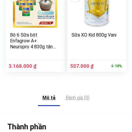
Bộ 6 Sữa bột
Sữa XO Kid 800g Vani
Enfagrow A+
Neuropro 4 830g tặng
1 nồi
3.168.000
₫
557.000
₫
10%
Mô tả
Đánh giá (0)
Thành phần