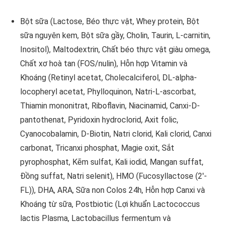
Bột sữa (Lactose, Béo thực vật, Whey protein, Bột
sữa nguyên kem, Bột sữa gầy, Cholin, Taurin, L-carnitin,
Inositol), Maltodextrin, Chất béo thực vật giàu omega,
Chất xơ hoà tan (FOS/nulin), Hỗn hợp Vitamin và
Khoáng (Retinyl acetat, Cholecalciferol, DL-alpha-
locopheryl acetat, Phylloquinon, Natri-L-ascorbat,
Thiamin mononitrat, Riboflavin, Niacinamid, Canxi-D-
pantothenat, Pyridoxin hydroclorid, Axit folic,
Cyanocobalamin, D-Biotin, Natri clorid, Kali clorid, Canxi
carbonat, Tricanxi phosphat, Magie oxit, Sắt
pyrophosphat, Kẽm sulfat, Kali iodid, Mangan suffat,
Đồng suffat, Natri selenit), HMO (Fucosyllactose (2'-
FL)), DHA, ARA, Sữa non Colos 24h, Hỗn hợp Canxi và
Khoáng từ sữa, Postbiotic (Lợi khuẩn Lactococcus
lactis Plasma, Lactobacillus fermentum và