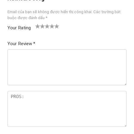
Email của bạn sẽ không được hiển thị công khai.
Các trường bắt
buộc được đánh dấu
*
Your Rating
1
2
3 trên
4 trên 5
5 trên 5
tr
trên
5 sao
sao
sao
Your Review
*
ê
5
n
sao
5
sa
o