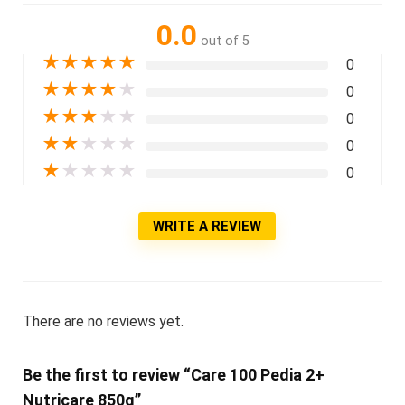
0.0
out of 5
★
★
★
★
★
0
★
★
★
★
★
0
★
★
★
★
★
0
★
★
★
★
★
0
★
★
★
★
★
0
WRITE A REVIEW
There are no reviews yet.
Be the first to review “Care 100 Pedia 2+
Nutricare 850g”