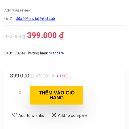
Add your review
7
Sữa bột cho bé trên 3 tuổi
399.000
₫
470.000
₫
SKU:
130284
Thương hiệu:
Nutricare
399.000
₫
470.000
₫
(-15%)
THÊM VÀO GIỎ
HÀNG
Add to wishlist
Add to compare