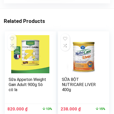
Related Products
Sữa Appeton Weight
SỮA BỘT
Gain Adult 900g Sô
NUTRICARE LIVER
cô la
400g
820.000
₫
238.000
₫
13%
15%