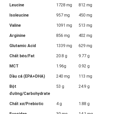
Leucine
1728 mg
812 mg
Isoleucine
957 mg
450 mg
Valine
1091 mg
513 mg
Arginine
856 mg
402 mg
Glutamic Acid
1339 mg
629 mg
Chất béo/Fat
20.8 g
9.77 g
MCT
1.96g
0.92 g
Dầu cá (EPA+DHA)
240 mg
113 mg
Bột
53 g
24.9 g
đường/Carbohydrate
Chất xơ/Prebiotic
4 g
1.88 g
Fucoidan
30 mg
14.1 mg