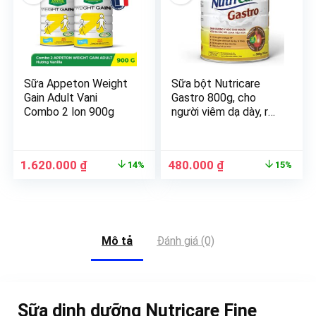
Sữa Appeton Weight
Sữa bột Nutricare
Gain Adult Vani
Gastro 800g, cho
Combo 2 lon 900g
người viêm dạ dày, rối
loạn tiêu hoá.
1.620.000
₫
480.000
₫
14%
15%
Mô tả
Đánh giá (0)
Sữa dinh dưỡng Nutricare Fine