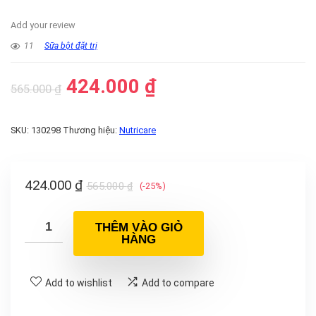
Add your review
11
Sữa bột đặt trị
424.000
₫
565.000
₫
SKU:
130298
Thương hiệu:
Nutricare
424.000
₫
565.000
₫
(-25%)
THÊM VÀO GIỎ
HÀNG
Add to wishlist
Add to compare