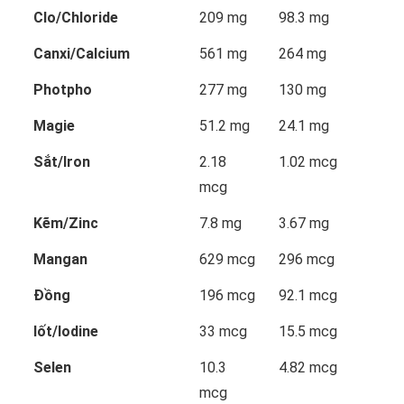
Clo/Chloride
209 mg
98.3 mg
Canxi/Calcium
561 mg
264 mg
Photpho
277 mg
130 mg
Magie
51.2 mg
24.1 mg
Sắt/Iron
2.18
1.02 mcg
mcg
Kẽm/Zinc
7.8 mg
3.67 mg
Mangan
629 mcg
296 mcg
Đồng
196 mcg
92.1 mcg
Iốt/Iodine
33 mcg
15.5 mcg
Selen
10.3
4.82 mcg
mcg