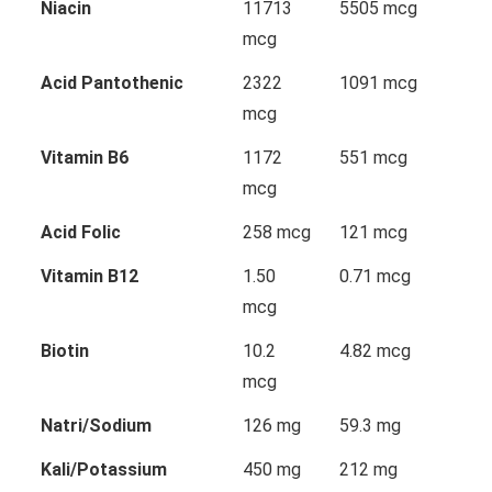
Niacin
11713
5505 mcg
mcg
Acid Pantothenic
2322
1091 mcg
mcg
Vitamin B6
1172
551 mcg
mcg
Acid Folic
258 mcg
121 mcg
Vitamin B12
1.50
0.71 mcg
mcg
Biotin
10.2
4.82 mcg
mcg
Natri/Sodium
126 mg
59.3 mg
Kali/Potassium
450 mg
212 mg