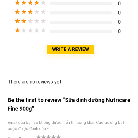
★
★
★
★
★
0
★
★
★
★
★
0
★
★
★
★
★
0
★
★
★
★
★
0
WRITE A REVIEW
There are no reviews yet.
Be the first to review “Sữa dinh dưỡng Nutricare
Fine 900g”
Email của bạn sẽ không được hiển thị công khai.
Các trường bắt
buộc được đánh dấu
*