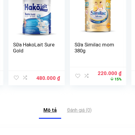
Sữa HakoLait Sure
Sữa Similac mom
Gold
380g
220.000
₫
480.000
₫
15%
Mô tả
Đánh giá (0)