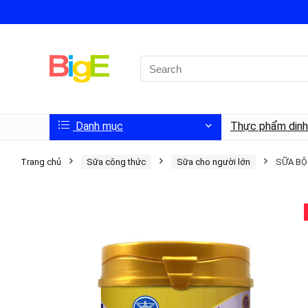
Danh mục
Thực phẩm din
Trang chủ
Sữa công thức
Sữa cho người lớn
SỮA BỘ