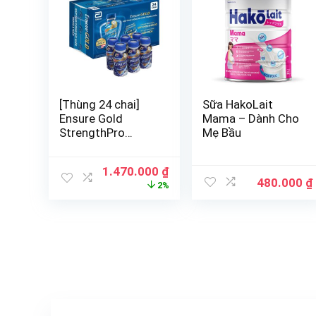
[Thùng 24 chai]
Sữa HakoLait
Ensure Gold
Mama – Dành Cho
StrengthPro
Mẹ Bầu
hương vani 237ml
Abbott
1.470.000
₫
480.000
₫
2%