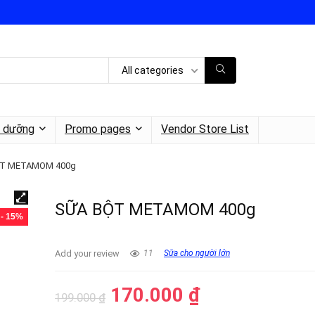
All categories
h dưỡng
Promo pages
Vendor Store List
T METAMOM 400g
SỮA BỘT METAMOM 400g
- 15%
Add your review
11
Sữa cho người lớn
170.000
₫
199.000
₫