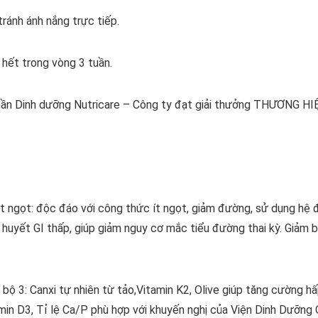
tránh ánh nắng trực tiếp.
hết trong vòng 3 tuần.
hần Dinh dưỡng Nutricare – Công ty đạt giải thưởng THƯƠNG H
 Ít ngọt: độc đáo với công thức ít ngọt, giảm đường, sử dụng hệ 
uyết GI thấp, giúp giảm nguy cơ mắc tiểu đường thai kỳ. Giảm 
bộ 3: Canxi tự nhiên từ tảo,Vitamin K2, Olive giúp tăng cường hấ
amin D3, Tỉ lệ Ca/P phù hợp với khuyến nghị của Viện Dinh Dưỡng