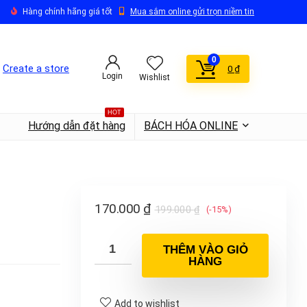
Hàng chính hãng giá tốt
Mua sắm online gửi trọn niềm tin
0
Create a store
0
₫
Login
Wishlist
HOT
Hướng dẫn đặt hàng
BÁCH HÓA ONLINE
170.000
₫
199.000
₫
(-15%)
THÊM VÀO GIỎ
HÀNG
Add to wishlist