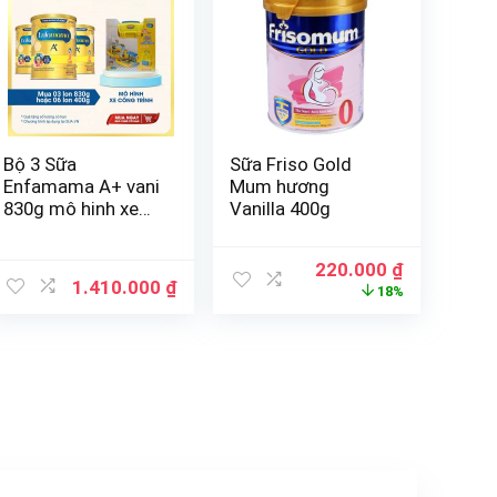
Bộ 3 Sữa
Sữa Friso Gold
Enfamama A+ vani
Mum hương
830g mô hinh xe
Vanilla 400g
cong trình cho bé
220.000
₫
1.410.000
₫
18%