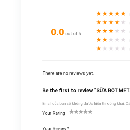
★
★
★
★
★
★
★
★
★
★
0.0
★
★
★
★
★
out of 5
★
★
★
★
★
★
★
★
★
★
There are no reviews yet.
Be the first to review “SỮA BỘT M
Email của bạn sẽ không được hiển thị công khai.
Cá
Your Rating
1
2
3 trên
4 trên 5
5 trên 5
tr
trên
5 sao
sao
sao
Your Review
*