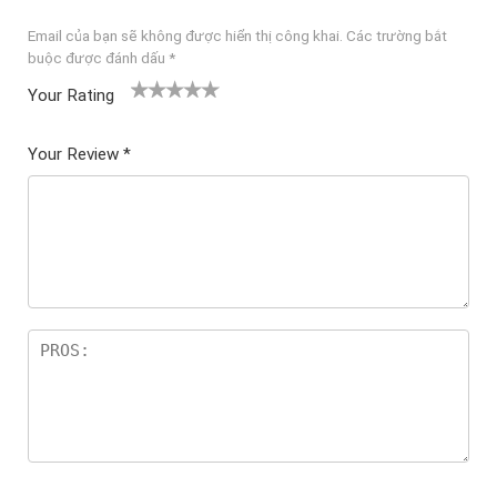
Email của bạn sẽ không được hiển thị công khai.
Các trường bắt
buộc được đánh dấu
*
Your Rating
1
2
3 trên
4 trên 5
5 trên 5
tr
trên
5 sao
sao
sao
Your Review
*
ê
5
n
sao
5
sa
o