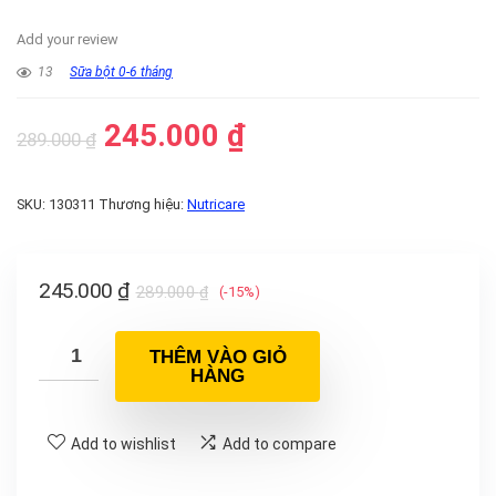
Add your review
13
Sữa bột 0-6 tháng
245.000
₫
289.000
₫
SKU:
130311
Thương hiệu:
Nutricare
245.000
₫
289.000
₫
(-15%)
THÊM VÀO GIỎ
HÀNG
Add to wishlist
Add to compare