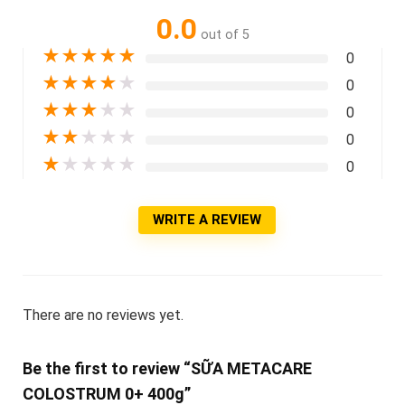
0.0
out of 5
★
★
★
★
★
0
★
★
★
★
★
0
★
★
★
★
★
0
★
★
★
★
★
0
★
★
★
★
★
0
WRITE A REVIEW
There are no reviews yet.
Be the first to review “SỮA METACARE
COLOSTRUM 0+ 400g”