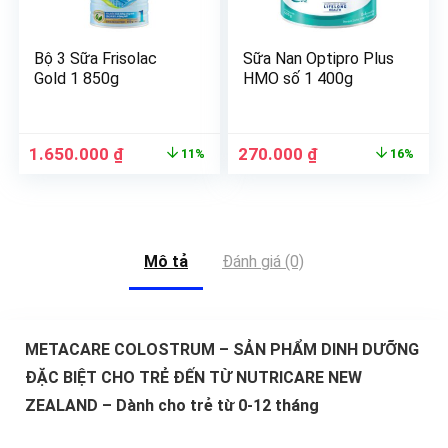
Bộ 3 Sữa Frisolac
Sữa Nan Optipro Plus
Gold 1 850g
HMO số 1 400g
1.650.000
₫
270.000
₫
11%
16%
Mô tả
Đánh giá (0)
METACARE COLOSTRUM – SẢN PHẨM DINH DƯỠNG
ĐẶC BIỆT CHO TRẺ ĐẾN TỪ NUTRICARE NEW
ZEALAND – Dành cho trẻ từ 0-12 tháng