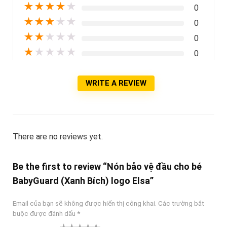
★
★
★
★
★
0
★
★
★
★
★
0
★
★
★
★
★
0
★
★
★
★
★
0
WRITE A REVIEW
There are no reviews yet.
Be the first to review “Nón bảo vệ đầu cho bé
BabyGuard (Xanh Bích) logo Elsa”
Email của bạn sẽ không được hiển thị công khai.
Các trường bắt
buộc được đánh dấu
*