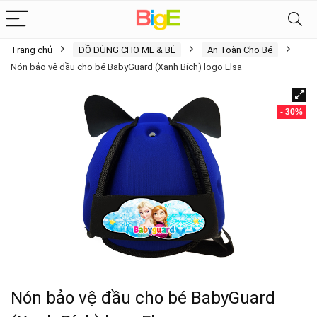
Trang chủ
ĐỒ DÙNG CHO MẸ & BÉ
An Toàn Cho Bé
Nón bảo vệ đầu cho bé BabyGuard (Xanh Bích) logo Elsa
- 30%
Nón bảo vệ đầu cho bé BabyGuard