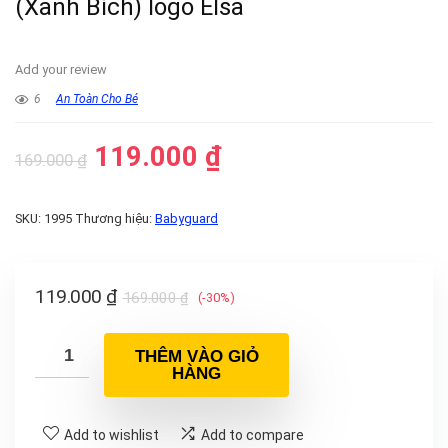
(Xanh Bích) logo Elsa
Add your review
6
An Toàn Cho Bé
119.000
₫
169.000
₫
SKU:
1995
Thương hiệu:
Babyguard
119.000
₫
169.000
₫
(-30%)
THÊM VÀO GIỎ
HÀNG
Add to wishlist
Add to compare