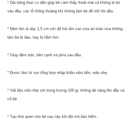
* Dải băng thun co dãn giúp bé cảm thấy thoải mái và không bị bó
vào đầu; các lỗ thông thoáng khí không làm bé đổ mồ hôi đầu.
* Đệm êm ái dày 1,5 cm với độ hút ẩm cao vừa an toàn vừa không
làm bé bị đau, hay bị hầm hơi.
* Giúp đệm trán, bên cạnh và phía sau đầu.
* Được làm từ sợi tổng hợp nhập khẩu siêu bền, siêu nhẹ.
* Vật liệu siêu nhẹ với trọng lượng 100 gr, không đè nặng lên đầu và
cổ bé.
* Tạo thói quen cho bé sau này khi đội mũ bảo hiểm.