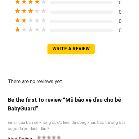
★
★
★
★
★
0
★
★
★
★
★
0
★
★
★
★
★
0
★
★
★
★
★
0
WRITE A REVIEW
There are no reviews yet.
Be the first to review “Mũ bảo vệ đầu cho bé
BabyGuard”
Email của bạn sẽ không được hiển thị công khai.
Các trường bắt
buộc được đánh dấu
*