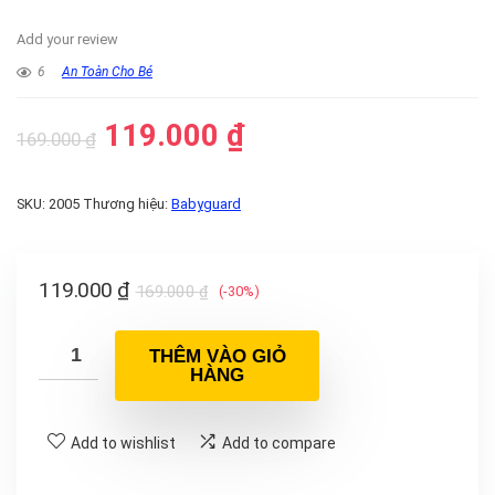
Add your review
6
An Toàn Cho Bé
119.000
₫
169.000
₫
SKU:
2005
Thương hiệu:
Babyguard
119.000
₫
169.000
₫
(-30%)
THÊM VÀO GIỎ
HÀNG
Add to wishlist
Add to compare