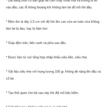
* Dải băng thun co dãn giúp bé cảm thấy thoải mái và không bị bó
vào đầu; các lỗ thông thoáng khí không làm bé đổ mồ hôi đầu.
* Đệm êm ái dày 1,5 cm với độ hút ẩm cao vừa an toàn vừa không
làm bé bị đau, hay bị hầm hơi.
* Giúp đệm trán, bên cạnh và phía sau đầu.
* Được làm từ sợi tổng hợp nhập khẩu siêu bền, siêu nhẹ.
* Vật liệu siêu nhẹ với trọng lượng 100 gr, không đè nặng lên đầu và
cổ bé.
* Tạo thói quen cho bé sau này khi đội mũ bảo hiểm.