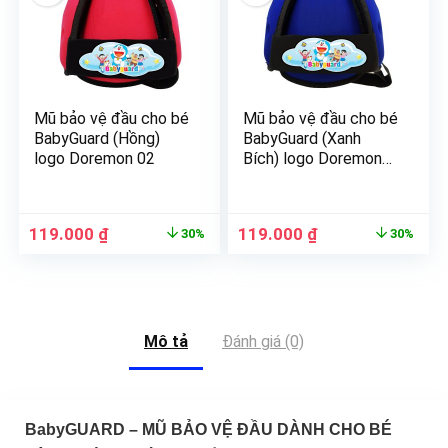
Mũ bảo vệ đầu cho bé
Mũ bảo vệ đầu cho bé
BabyGuard (Hồng)
BabyGuard (Xanh
logo Doremon 02
Bích) logo Doremon
02
119.000
₫
119.000
₫
30%
30%
Mô tả
Đánh giá (0)
BabyGUARD – MŨ BẢO VỆ ĐẦU DÀNH CHO BÉ