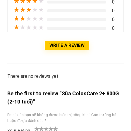
★
★
★
★
★
0
★
★
★
★
★
0
★
★
★
★
★
0
★
★
★
★
★
0
WRITE A REVIEW
There are no reviews yet.
Be the first to review “Sữa ColosCare 2+ 800G
(2-10 tuổi)”
Email của bạn sẽ không được hiển thị công khai.
Các trường bắt
buộc được đánh dấu
*
Your Rating