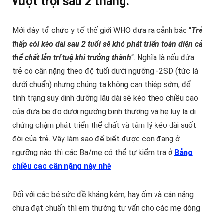
vượt trội sau 2 tháng.
Mới đây tổ chức y tế thế giới WHO đưa ra cảnh báo “
Trẻ
thấp còi kéo dài sau 2 tuổi sẽ khó phát triển toàn diện cả
thể chất lẫn trí tuệ khi trưởng thành
“. Nghĩa là nếu đứa
trẻ có cân nặng theo độ tuổi dưới ngưỡng -2SD (tức là
dưới chuẩn) nhưng chúng ta không can thiệp sớm, để
tình trạng suy dinh dưỡng lâu dài sẽ kéo theo chiều cao
của đứa bé đó dưới ngưỡng bình thường và hệ lụy là di
chứng chậm phát triển thể chất và tâm lý kéo dài suốt
đời của trẻ. Vậy làm sao để biết được con đang ở
ngưỡng nào thì các Ba/mẹ có thể tự kiểm tra ở
Bảng
chiều cao cân nặng này nhé
Đối với các bé sức đề kháng kém, hay ốm và cân nặng
chưa đạt chuẩn thì em thường tư vấn cho các mẹ dòng