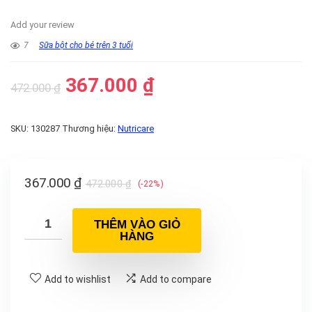
Add your review
7
Sữa bột cho bé trên 3 tuổi
367.000
₫
472.000
₫
SKU:
130287
Thương hiệu:
Nutricare
367.000
₫
472.000
₫
(-22%)
THÊM VÀO GIỎ
HÀNG
Add to wishlist
Add to compare