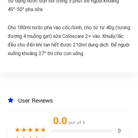
Sử dụng nước đun sôi trong 5 phút để nguội khoảng
45°-50° pha sữa.
Cho 180ml nước pha vào cốc/bình, cho từ từ 40g (tương
đương 4 muỗng gạt) sữa Coloscare 2+ vào. Khuấy/lắc
đều cho đến khi tan hết được 210ml dung dịch. Để nguội
xuống khoảng 37° thì cho con uống.
User Reviews
0.0
out of 5
★
★
★
★
★
0